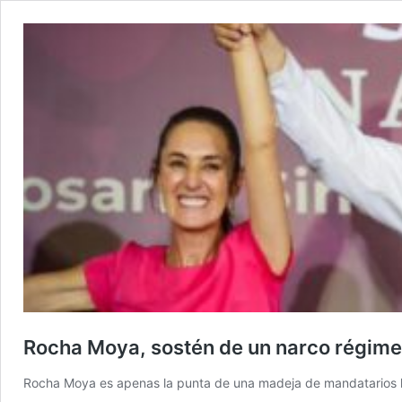
Rocha Moya, sostén de un narco régim
Rocha Moya es apenas la punta de una madeja de mandatarios lo