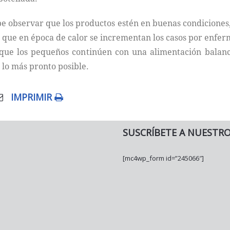
e observar que los productos estén en buenas condiciones,
 que en época de calor se incrementan los casos por enfe
 que los pequeños continúen con una alimentación bala
 lo más pronto posible.
IMPRIMIR
SUSCRÍBETE A NUESTR
[mc4wp_form id=”245066″]