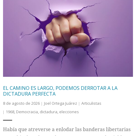
EL CAMINO ES LARGO, PODEMOS DERROTAR A LA
DICTADURA PERFECTA
8 de agosto de 2026
Joel Ortega Juárez
Articulistas
1968
,
Democracia
,
dictadura
,
elecciones
Había que atreverse a enlodar las banderas libertarias