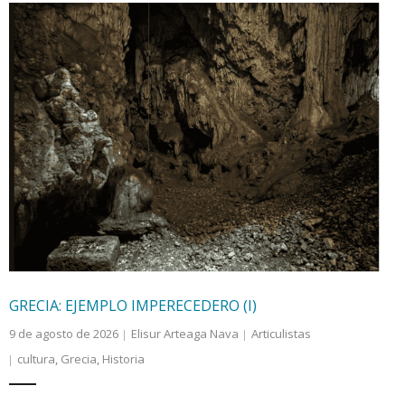
Internacional
Cultura
GRECIA: EJEMPLO IMPERECEDERO (I)
9 de agosto de 2026
Elisur Arteaga Nava
Articulistas
cultura
,
Grecia
,
Historia