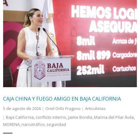
CAJA CHINA Y FUEGO AMIGO EN BAJA CALIFORNIA
5 de agosto de 2026
Onel Ortíz Fragoso
Articulistas
Baja California
,
conflicto interno
,
Jaime Bonilla
,
Marina del Pilar Ávila
,
MORENA
,
narcotráfico
,
seguridad