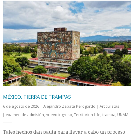
MÉXICO, TIERRA DE TRAMPAS
6 de agosto de 2026
Alejandro Zapata Perogordo
Articulistas
examen de admisión
,
nuevo ingreso
,
Territoriun Life
,
trampa
,
UNAM
Tales hechos dan pauta para llevar a cabo un proceso