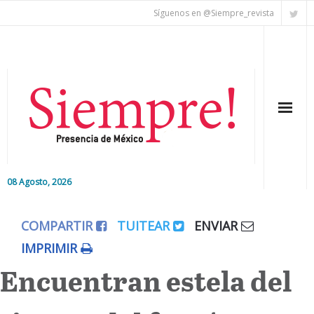
Síguenos en @Siempre_revista
08 Agosto, 2026
Inicio
COMPARTIR
TUITEAR
ENVIAR
Editorial
IMPRIMIR
Encuentran estela del
Nacional
Colaboradores