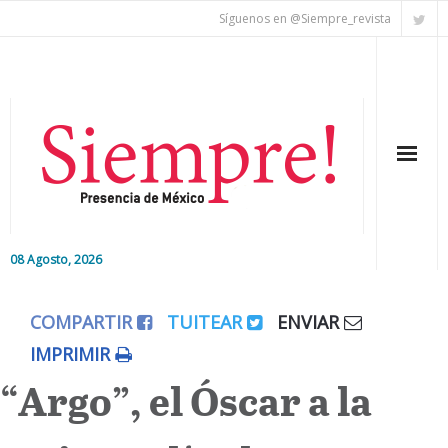
Síguenos en @Siempre_revista
08 Agosto, 2026
Inicio
COMPARTIR
TUITEAR
ENVIAR
Editorial
IMPRIMIR
“Argo”, el Óscar a la
Nacional
Colaboradores