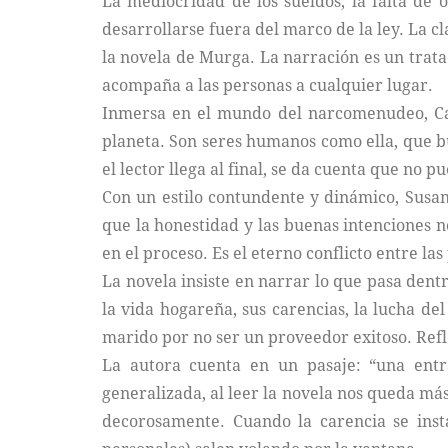
La mediocridad de los sueldos, la falta de 
desarrollarse fuera del marco de la ley. La cl
la novela de Murga. La narración es un trata
acompaña a las personas a cualquier lugar.
Inmersa en el mundo del narcomenudeo, Car
planeta. Son seres humanos como ella, que bu
el lector llega al final, se da cuenta que no
Con un estilo contundente y dinámico, Susan
que la honestidad y las buenas intenciones n
en el proceso. Es el eterno conflicto entre l
La novela insiste en narrar lo que pasa dent
la vida hogareña, sus carencias, la lucha del
marido por no ser un proveedor exitoso. Refle
La autora cuenta en un pasaje: “una entr
generalizada, al leer la novela nos queda má
decorosamente. Cuando la carencia se insta