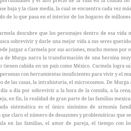
oportunidades y el alto precio de la vida en la ciudad n
ase baja y la clase media, la cual se encuentra cada vez má
do de lo que pasa en el interior de los hogares de millone
mela descubre que los personajes dentro de esa vida n
sca sobrevivir y darle una mejor vida a sus seres querido
 puede juzgar a Carmela por sus acciones, mucho menos por s
a de Murga narra la transformación de una heroína muy al
o tienen cabida en un país como México. Carmela logra sa
as personas con herramientas insuficientes para vivir y el m
ro de las casas, la intrahistoria, el microcosmos. De Murg
 día a día por sobrevivir a la hora de la comida, a la cen
ja, en fin, la realidad de gran parte de las familias mexica
ada sistemática es el único sinónimo de armonía famil
s que claro el número de desazones y problemáticas que se 
la en las familias, el amor de pareja, el tiempo con lo