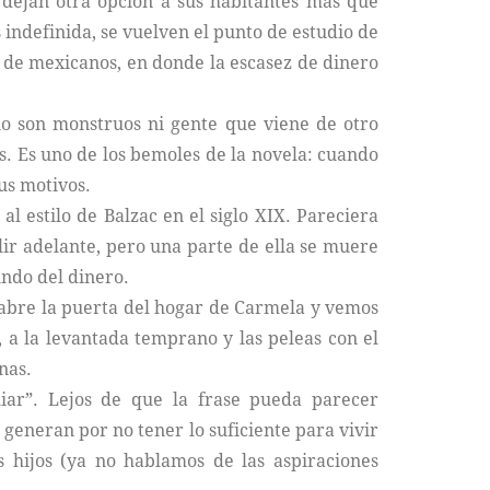
o dejan otra opción a sus habitantes más que
s indefinida, se vuelven el punto de estudio de
s de mexicanos, en donde la escasez de dinero
o son monstruos ni gente que viene de otro
s. Es uno de los bemoles de la novela: cuando
us motivos.
 estilo de Balzac en el siglo XIX. Pareciera
lir adelante, pero una parte de ella se muere
undo del dinero.
a abre la puerta del hogar de Carmela y vemos
a, a la levantada temprano y las peleas con el
nas.
iar”. Lejos de que la frase pueda parecer
generan por no tener lo suficiente para vivir
s hijos (ya no hablamos de las aspiraciones