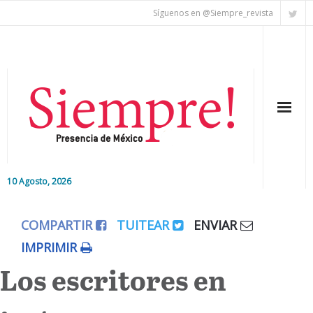
Síguenos en @Siempre_revista
10 Agosto, 2026
Inicio
COMPARTIR
TUITEAR
ENVIAR
Editorial
IMPRIMIR
Los escritores en
Nacional
Colaboradores