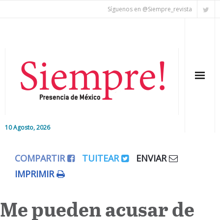
Síguenos en @Siempre_revista
10 Agosto, 2026
Inicio
COMPARTIR
TUITEAR
ENVIAR
Editorial
IMPRIMIR
Nacional
Me pueden acusar de
Colaboradores