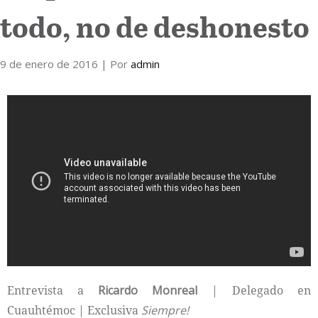
todo, no de deshonesto
Internacional
9 de enero de 2016
Cultura
| Por
admin
Entrevista a
Ricardo Monreal
| Delegado en
Cuauhtémoc | Exclusiva
Siempre!