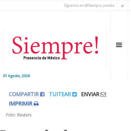
Síguenos en @Siempre_revista
07 Agosto, 2026
Inicio
COMPARTIR
TUITEAR
ENVIAR
Editorial
IMPRIMIR
Nacional
Foto: Reuters
Colaboradores