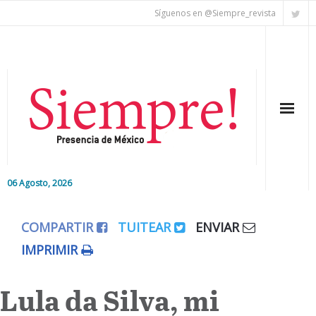
Síguenos en @Siempre_revista
06 Agosto, 2026
Inicio
COMPARTIR
TUITEAR
ENVIAR
Editorial
IMPRIMIR
Nacional
Lula da Silva, mi
Colaboradores