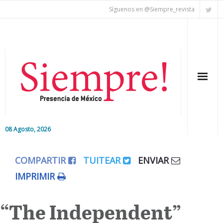
Síguenos en @Siempre_revista
08 Agosto, 2026
Inicio
COMPARTIR
TUITEAR
ENVIAR
Editorial
IMPRIMIR
Nacional
“The Independent”
Colaboradores