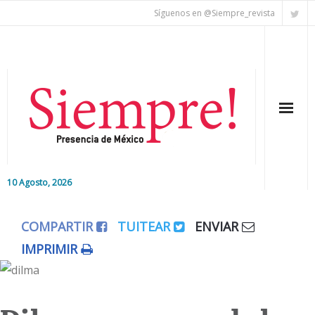
Síguenos en @Siempre_revista
10 Agosto, 2026
Inicio
COMPARTIR
TUITEAR
ENVIAR
Editorial
IMPRIMIR
Nacional
Colaboradores