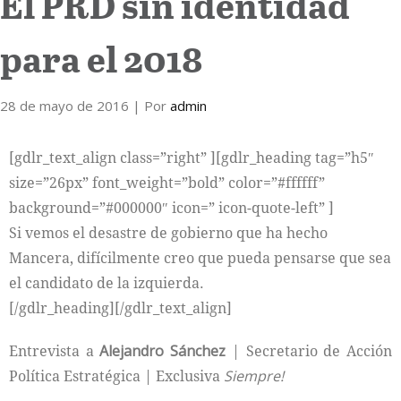
El PRD sin identidad
Internacional
para el 2018
Cultura
28 de mayo de 2016
| Por
admin
[gdlr_text_align class=”right” ][gdlr_heading tag=”h5″
size=”26px” font_weight=”bold” color=”#ffffff”
background=”#000000″ icon=” icon-quote-left” ]
Si vemos el desastre de gobierno que ha hecho
Mancera, difícilmente creo que pueda pensarse que sea
el candidato de la izquierda.
[/gdlr_heading][/gdlr_text_align]
Entrevista a
Alejandro Sánchez
| Secretario de Acción
Política Estratégica | Exclusiva
Siempre!