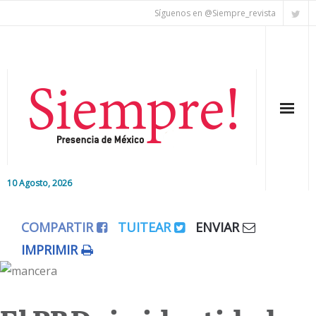
Síguenos en @Siempre_revista
10 Agosto, 2026
Inicio
COMPARTIR
TUITEAR
ENVIAR
Editorial
IMPRIMIR
Nacional
Colaboradores