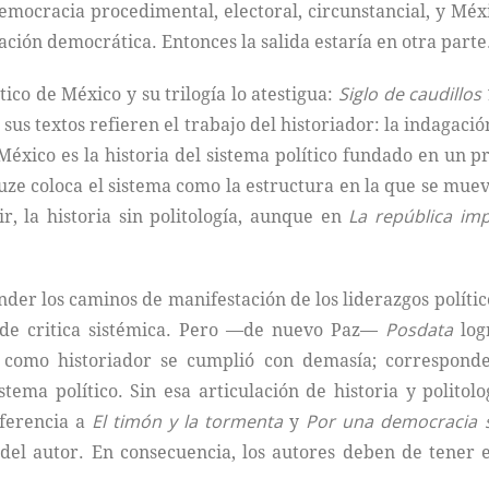
mocracia procedimental, electoral, circunstancial, y Mé
ación democrática. Entonces la salida estaría en otra parte
ico de México y su trilogía lo atestigua:
Siglo de caudillos
us textos refieren el trabajo del historiador: la indagaci
a México es la historia del sistema político fundado en un 
uze coloca el sistema como la estructura en la que se muev
ir, la historia sin politología, aunque en
La república imp
er los caminos de manifestación de los liderazgos político
 de critica sistémica. Pero —de nuevo Paz—
Posdata
logr
como historiador se cumplió con demasía; corresponde 
stema político. Sin esa articulación de historia y politolo
eferencia a
El timón y la tormenta
y
Por una democracia s
a del autor. En consecuencia, los autores deben de tener