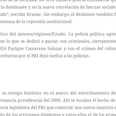
tario dominante y no la nueva correlación de fuerzas socia
odo”, escribe Krauze. Sin embargo, el desánimo también ha
amenaza de la represión institucional.
ítico del sistema/régimen/Estado. La policía política ag
 por lo que se dedicó a pactar con criminales, ciertament
a DEA Enrique Camarena Salazar y con el crimen del colu
ritarios por el PRI dejó sueltas a las policías.
 su tiempo histórico en el marco del estrechamiento del
ernancia presidencial del 2000. Ahí se localiza el hecho d
ría legislativa del PRI que construir una nueva mayoría 
ón de los activismos disidentes y entre ellos el de los gr