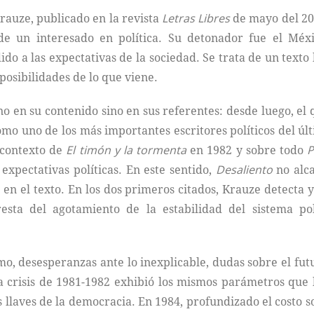
rauze, publicado en la revista
Letras Libres
de mayo del 201
de un interesado en política. Su detonador fue el Méxi
do a las expectativas de la sociedad. Se trata de un texto
posibilidades de lo que viene.
o en su contenido sino en sus referentes: desde luego, el 
o uno de los más importantes escritores políticos del últi
l contexto de
El timón y la tormenta
en 1982 y sobre todo
P
 expectativas políticas. En este sentido,
Desaliento
no alca
en el texto. En los dos primeros citados, Krauze detecta y 
resta del agotamiento de la estabilidad del sistema polí
o, desesperanzas ante lo inexplicable, dudas sobre el futu
a crisis de 1981-1982 exhibió los mismos parámetros que
 llaves de la democracia. En 1984, profundizado el costo so