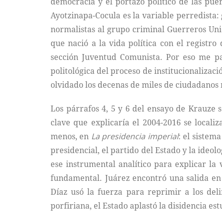
democracia y el portazo político de las puer
Ayotzinapa-Cocula es la variable perredista:
normalistas al grupo criminal Guerreros Unid
que nació a la vida política con el registr
sección Juventud Comunista. Por eso me par
politológica del proceso de institucionalizaci
olvidado los decenas de miles de ciudadanos 
Los párrafos 4, 5 y 6 del ensayo de Krauze 
clave que explicaría el 2004-2016 se localiz
menos, en
La presidencia imperial
: el sistem
presidencial, el partido del Estado y la ideo
ese instrumental analítico para explicar la 
fundamental. Juárez encontró una salida en l
Díaz usó la fuerza para reprimir a los deli
porfiriana, el Estado aplastó la disidencia es