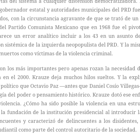
tas del sistema a cualquier distensión democratizadora. L
 gobernador estatal y autoridades municipales del PRD fu
os, con la circunstancia agravante de que se trató de un
o del Partido Comunista Mexicano que en 1968 fue el pivo
ece un error analítico incluir a los 43 en un asunto de
ón sistémica de la izquierda neopopulista del PRD. Y la mis
muertos como víctimas de la violencia criminal.
son los más importantes pero apenas rozan la necesidad de
a en el 2000. Krauze deja muchos hilos sueltos. Y la expl
a político que Octavio Paz —antes que Daniel Cosío Villegas
logía del poder o pensamiento histórico. Krauze dotó ese e
violencia. ¿Cómo ha sido posible la violencia en una est
a fundación de la institución presidencial al introducir l
ncuentes y caracterizó de delincuentes a los disidentes,
tudiantil como parte del control autoritario de la sociedad.