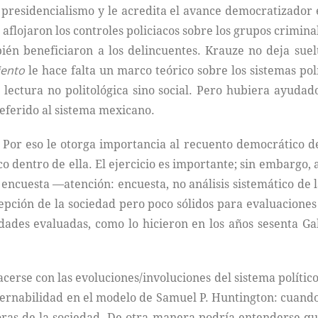
 presidencialismo y le acredita el avance democratizado
e aflojaron los controles policiacos sobre los grupos crimin
 beneficiaron a los delincuentes. Krauze no deja suelto
iento
le hace falta un marco teórico sobre los sistemas pol
 lectura no politológica sino social. Pero hubiera ayudad
eferido al sistema mexicano.
 Por eso le otorga importancia al recuento democrático 
o dentro de ella. El ejercicio es importante; sin embargo, 
la encuesta —atención: encuesta, no análisis sistemático d
pción de la sociedad pero poco sólidos para evaluaciones 
ciedades evaluadas, como lo hicieron en los años sesenta 
cerse con las evoluciones/involuciones del sistema polític
obernabilidad en el modelo de Samuel P. Huntington: cuando 
oras de la sociedad. De otra manera podría entenderse que