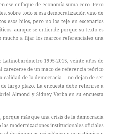
r en ese enfoque de economía suma cero. Pero
ales, sobre todo si esa democratización vino de
s esos hilos, pero no los teje en escenarios
íticos, aunque se entiende porque su texto es
o mucho a fijar los marcos referenciales una
de Latinobarómetro 1995-2015, veinte años de
al carecerse de un maco de referencia teórico
e la calidad de la democracia— no dejan de ser
de largo plazo. La encuesta debe referirse a
Gabriel Almond y Sidney Verba en su encuesta
o, porque más que una crisis de la democracia
las modernizaciones institucionales oficiales
 el desánimo es psicológico y no sistémico y