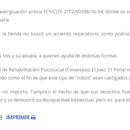
averiguación previa FCY/COY-2/T2/00398/16-04,
donde se s
sera.
la tienda no buscó un acuerdo reparatorio, como podría
tíos y su abuela, a quienes ayuda de distintas formas.
l de Rehabil
itación Psicosocial (Cevarepsi). El
Juez 31 P
enal n
do como el fin de que este tipo de “robos” sean castigados p
o no importa. Tampoco el hecho de que sus derechos hu
os
y se demostró su
discapacidad
intelectual, pero es, para el
IMPRIMIR