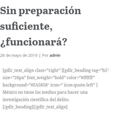
Sin preparación
Internacional
suficiente,
Cultura
¿funcionará?
28 de mayo de 2016
| Por
admin
[gdlr_text_align class=”right” ][gdlr_heading tag=”h5″
size=”26px” font_weight=”bold” color=”#ffffff”
background=”#FA5858″ icon=” icon-quote-left” ]
México no tiene los medios para hacer una
investigación científica del delito.
[/gdlr_heading][/gdlr_text_align]