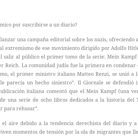
émico por suscribirse a un diario?
ió lanzar una campaña editorial sobre los nazis, ofreciendo
o al extremismo de ese movimiento dirigido por Adolfo Hi
l salir al público el primer tomo de la serie: Mein Kampf
er Reich. La comunidad judía fue la primera en condenar e
mo, el primer ministro italiano Matteo Renzi, se unió a l
 parecía un hecho siniestro”. Il Giornale se defendió 
publicación italiana comentó que el Mein Kampf (una ver
 de una serie de ocho libros dedicados a la historia del
er para rehusar”.
el aire debido a la tendencia derechista del diario y a
iven momentos de tensión por la ola de migrantes que lleg