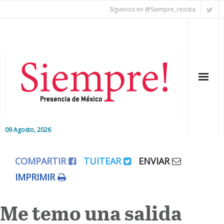
Síguenos en @Siempre_revista
09 Agosto, 2026
Inicio
COMPARTIR
TUITEAR
ENVIAR
Editorial
IMPRIMIR
Nacional
Me temo una salida
Colaboradores