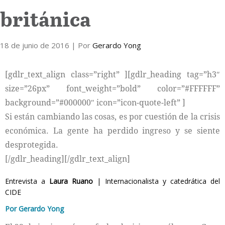
británica
Internacional
18 de junio de 2016
Cultura
| Por
Gerardo Yong
[gdlr_text_align class=”right” ][gdlr_heading tag=”h3″
size=”26px” font_weight=”bold” color=”#FFFFFF”
background=”#000000″ icon=”icon-quote-left” ]
Si están cambiando las cosas, es por cuestión de la crisis
económica. La gente ha perdido ingreso y se siente
desprotegida.
[/gdlr_heading][/gdlr_text_align]
Entrevista a
Laura Ruano
| Internacionalista y catedrática del
CIDE
Por Gerardo Yong