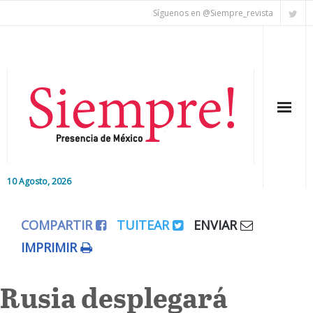
Síguenos en @Siempre_revista
10 Agosto, 2026
Inicio
COMPARTIR
TUITEAR
ENVIAR
Editorial
IMPRIMIR
Nacional
Rusia desplegará
Colaboradores