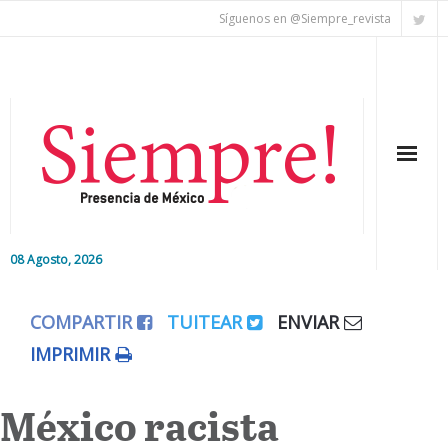
Síguenos en @Siempre_revista
08 Agosto, 2026
Inicio
COMPARTIR
TUITEAR
ENVIAR
Editorial
IMPRIMIR
Nacional
México racista
Colaboradores