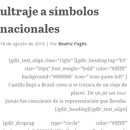
ultraje a símbolos
Internacional
nacionales
Cultura
18 de agosto de 2016
| Por
Beatriz Pagés
[gdlr_text_align class=”right” ][gdlr_heading tag=”h3″
size=”26px” font_weight=”bold” color=”#ffffff”
background=”#000000″ icon=” icon-quote-left” ]
Castillo llegó a Brasil como si se tratara de un viaje de
placer. De un
jet set tour.
Jamás fue consciente de la representación que llevaba.
[/gdlr_heading][/gdlr_text_align]
[gdlr_dropcap type=”circle” color=”#ffffff”