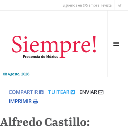
Síguenos en @Siempre_revista
08 Agosto, 2026
Inicio
COMPARTIR
TUITEAR
ENVIAR
Editorial
IMPRIMIR
Nacional
Alfredo Castillo:
Colaboradores