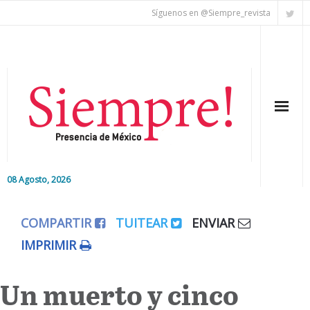
Síguenos en @Siempre_revista
08 Agosto, 2026
Inicio
COMPARTIR
TUITEAR
ENVIAR
Editorial
IMPRIMIR
Nacional
Un muerto y cinco
Colaboradores