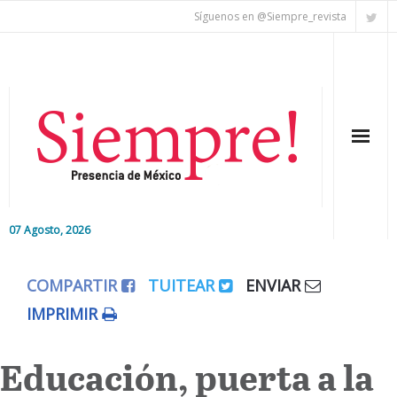
Síguenos en @Siempre_revista
07 Agosto, 2026
Inicio
COMPARTIR
TUITEAR
ENVIAR
Editorial
IMPRIMIR
Nacional
Educación, puerta a la
Colaboradores