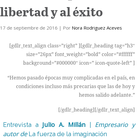
libertad y al éxito
Internacional
17 de septiembre de 2016
Cultura
| Por
Nora Rodriguez Aceves
[gdlr_text_align class=”right” ][gdlr_heading tag=”h3″
size=”26px” font_weight=”bold” color=”#ffffff”
background=”#000000″ icon=” icon-quote-left” ]
“Hemos pasado épocas muy complicadas en el país, en
condiciones incluso más precarias que las de hoy y
hemos salido adelante.”
[/gdlr_heading][/gdlr_text_align]
Julio A. Millán
Empresario y
Entrevista a
|
autor de
La fuerza de la imaginación