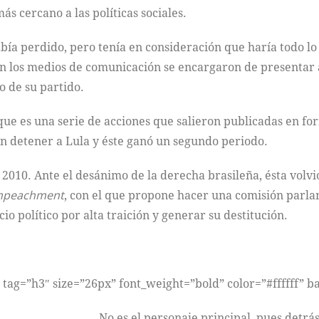
ás cercano a las políticas sociales.
ía perdido, pero tenía en consideración que haría todo lo p
 con los medios de comunicación se encargaron de presentar
o de su partido.
 que es una serie de acciones que salieron publicadas en 
n detener a Lula y éste ganó un segundo periodo.
 2010. Ante el desánimo de la derecha brasileña, ésta volvi
mpeachment
, con el que propone hacer una comisión parla
o político por alta traición y generar su destitución.
g tag=”h3″ size=”26px” font_weight=”bold” color=”#ffffff” 
No es el personaje principal, pues detrás