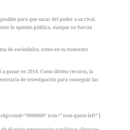
osible para que sacar del poder a su rival.
 ante la opinión pública, aunque no fueran
forma de escándalos, como en su momento
ó a ganar en 2014. Como último recurso, la
mentaria de investigación para conseguir las
background=”#000000″ icon=” icon-quote-left” ]
 de él están empresarios y políticos oligarcas.