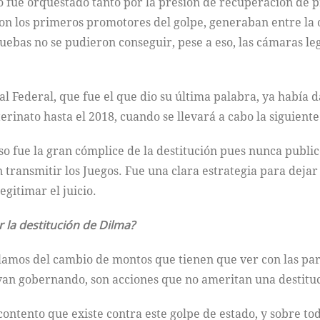
o fue orquestado tanto por la presión de recuperación de pr
on los primeros promotores del golpe, generaban entre la o
bas no se pudieron conseguir, pese a eso, las cámaras legi
 Federal, que fue el que dio su última palabra, ya había d
inato hasta el 2018, cuando se llevará a cabo la siguiente
so fue la gran cómplice de la destitución pues nunca public
 transmitir los Juegos. Fue una clara estrategia para dejar
gitimar el juicio.
 la destitución de Dilma?
lamos del cambio de montos que tienen que ver con las par
an gobernando, son acciones que no ameritan una destituc
scontento que existe contra este golpe de estado, y sobre t