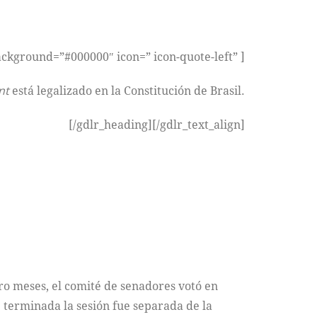
background=”#000000″ icon=” icon-quote-left” ]
nt
está legalizado en la Constitución de Brasil.
[/gdlr_heading][/gdlr_text_align]
ro meses, el comité de senadores votó en
e terminada la sesión fue separada de la