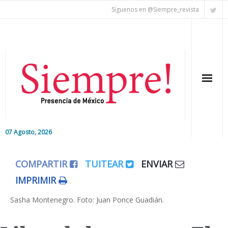
Síguenos en @Siempre_revista
07 Agosto, 2026
Inicio
COMPARTIR
TUITEAR
ENVIAR
Editorial
IMPRIMIR
Nacional
Sasha Montenegro. Foto: Juan Ponce Guadián.
Colaboradores