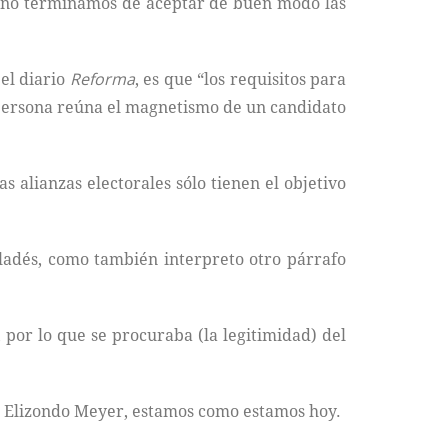
as, no terminamos de aceptar de buen modo las
el diario
Reforma
, es que “los requisitos para
a persona reúna el magnetismo de un candidato
 alianzas electorales sólo tienen el objetivo
ladés, como también interpreto otro párrafo
 por lo que se procuraba (la legitimidad) del
os Elizondo Meyer, estamos como estamos hoy.