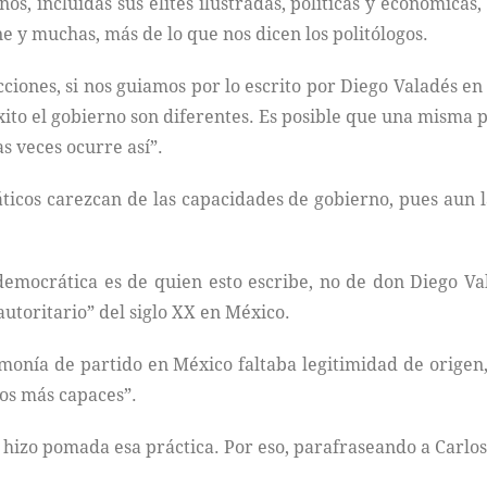
s, incluidas sus élites ilustradas, políticas y económic
e y muchas, más de lo que nos dicen los politólogos.
ones, si nos guiamos por lo escrito por Diego Valadés en 
éxito el gobierno son diferentes. Es posible que una mism
s veces ocurre así”.
ticos carezcan de las capacidades de gobierno, pues aun las
democrática es de quien esto escribe, no de don Diego Va
toritario” del siglo XX en México.
monía de partido en México faltaba legitimidad de origen,
los más capaces”.
a hizo pomada esa práctica. Por eso, parafraseando a Carl