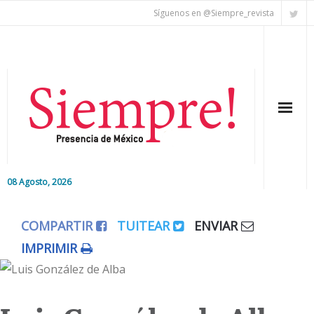
Síguenos en @Siempre_revista
08 Agosto, 2026
Inicio
COMPARTIR
TUITEAR
ENVIAR
Editorial
IMPRIMIR
Nacional
Colaboradores