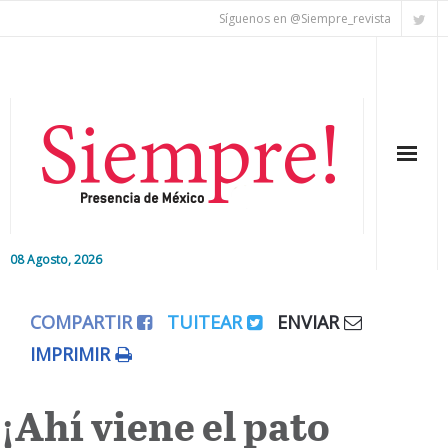
Síguenos en @Siempre_revista
08 Agosto, 2026
Inicio
COMPARTIR
TUITEAR
ENVIAR
Editorial
IMPRIMIR
Nacional
¡Ahí viene el pato
Colaboradores