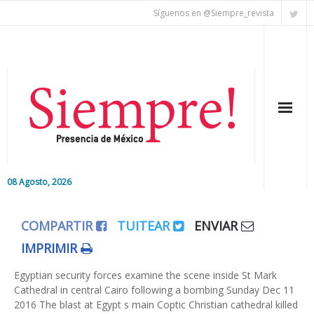
Síguenos en @Siempre_revista
08 Agosto, 2026
Inicio
COMPARTIR
TUITEAR
ENVIAR
Editorial
IMPRIMIR
Nacional
Egyptian security forces examine the scene inside St Mark
Cathedral in central Cairo following a bombing Sunday Dec 11
2016 The blast at Egypt s main Coptic Christian cathedral killed
Colaboradores