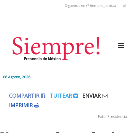
Síguenos en @Siempre_revista
06 Agosto, 2026
Inicio
COMPARTIR
TUITEAR
ENVIAR
Editorial
IMPRIMIR
Nacional
Foto: Presidencia
Colaboradores