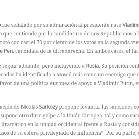
p
fue señalado por su admiración al presidente ruso
Vladimi
 que contiende por la candidatura de Los Republicanos a la
rrotó con casi el 70 por ciento de los votos en la segunda vu
e Pen
, candidata de la ultraderecha. En ambos casos, el fa
e seguir adelante, pero incluyendo a
Rusia
. Su posición con
écadas ha identificado a Moscú más como un enemigo que c
avor de una política europea de apoyo a Vladimir Putin, e
ración de
Nicolas Sarkozy
propone levantar las sanciones co
n supone otro duro golpe a la Unión Europea, tal y como suc
dramático en la unidad occidental frente a Rusia y consi
os de su esfera privilegiada de influencia”. Por su parte,