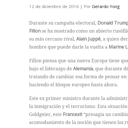
12 de diciembre de 2016
| Por
Gerardo Yong
Durante su campaña electoral,
Donald Trum
Fillon
se ha mostrado como un abierto rusófilo
su más cercano rival,
Alain Juppé
, a quien de
hombre que puede darle la vuelta a
Marine L
Fillon piensa que una nueva Europa tiene qu
bajo el liderazgo de
Alemania
, que durante d
tratando de cambiar esa forma de pensar en f
haciendo el bloque europeo hasta ahora.
Este ex primer ministro durante la administ
la inmigración y el terrorismo. Esta situació
Goldgeier, este
Francexit
“presagia un cambio 
acomodamiento de la noción que tienen los rus