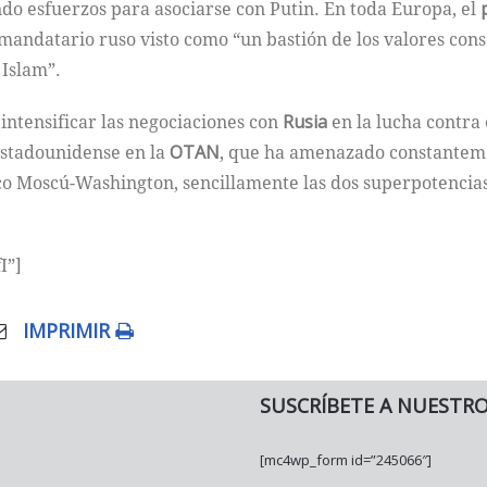
do esfuerzos para asociarse con Putin. En toda Europa, el
 el mandatario ruso visto como “un bastión de los valores c
 Islam”.
intensificar las negociaciones con
Rusia
en la lucha contra 
estadounidense en la
OTAN
, que ha amenazado constantemen
co Moscú-Washington, sencillamente las dos superpotencias 
I”]
IMPRIMIR
SUSCRÍBETE A NUESTR
[mc4wp_form id=”245066″]