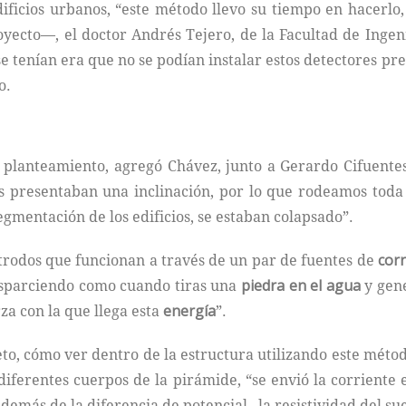
ificios urbanos, “este método llevo su tiempo en hacerlo, n
ecto—, el doctor Andrés Tejero, de la Facultad de Ingen
e tenían era que no se podían instalar estos detectores 
o.
l planteamiento, agregó Chávez, junto a Gerardo Cifuente
ios presentaban una inclinación, por lo que rodeamos toda
gmentación de los edificios, se estaban colapsado”.
ctrodos que funcionan a través de un par de fuentes de
corr
 esparciendo como cuando tiras una
piedra en el agua
y gene
za con la que llega esta
energía
”.
to, cómo ver dentro de la estructura utilizando este método
diferentes cuerpos de la pirámide, “se envió la corriente e
demás de la diferencia de potencial, la resistividad del sue