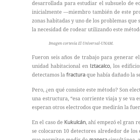
desarrollada para estudiar el subsuelo de ed
inicialmente —miembro también de este proy
zonas habitadas y uno de los problemas que s
la necesidad de rodear utilizando este métod
Imagen cortesía El Universal-UNAM.
Fueron seis años de trabajo para generar e
unidad habitacional en
Iztacalco
, los edific
detectamos la
fractura
que había dañado la se
Pero, ¿en qué consiste este método? Son ele
una estructura, “esa corriente viaja y se va
esperan otros electrodos que medirán la fuer
En el caso de
Kukulcán
, ahí empezó el gran re
se colocaron 10 detectores alrededor de los 
que permiten medir de
manera
simultánea, a