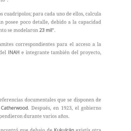
s cuadripolos; para cada uno de ellos, calcula
n posee poco detalle, debido a la capacidad
ento se modelaron
23 mil
”.
amites correspondientes para el acceso a la
 del
INAH
e integrante también del proyecto,
referencias documentales que se disponen de
k Catherwood
. Después, en 1923, el gobierno
pendieron durante varios años.
 encontró que debajo de
Kukulcán
existía otra