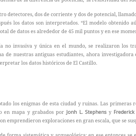
o detectores, dos de corriente y dos de potencial, llamado
pués los datos son interpretados
.
“El modelo obtenido aú
total de datos es alrededor de 45 mil puntos y en ese mom
ía no invasiva y única en el mundo, se realizaron los tr
na de nuestras antiguas estudiantes, ahora investigadora
pretar los datos históricos de El Castillo.
tado los enigmas de esta ciudad y ruinas. Las primeras 
ado en mapa y grabados por
Jonh L. Stephens
y
Frederic
ton emprendieron exploraciones en gran escala, que se sus
 de forma sistemática y arqueológica; en ese entonces se