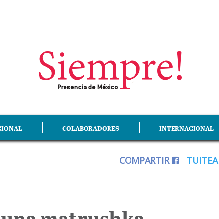
CIONAL
COLABORADORES
INTERNACIONAL
COMPARTIR
TUITE
 una matrushka