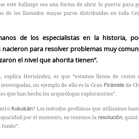
ue este hallazgo sea una forma de abrir la puerta para g
s de los llamados mayas puros distribuidas en toda Cen
anos de los especialistas en la historia, 
s nacieron para resolver problemas muy comunes
aron el nivel que ahorita tienen”.
o
, explica Hernández, es que “estamos llenos de restos d
 investigadas, un ejemplo de ello es la Gran
Pirámide
de Ch
les que han hecho los arqueólogos exploratorios”.
entro
Kukulcán
? Los métodos geofísicos que utilizamos has
capacidad por el momento, no tenemos la
resolución
, quizá
l fondo”.