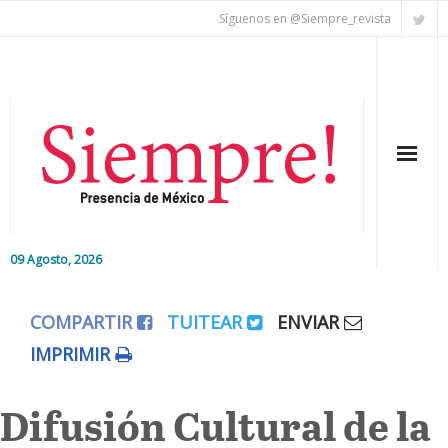
Síguenos en @Siempre_revista
09 Agosto, 2026
Inicio
COMPARTIR
TUITEAR
ENVIAR
Editorial
IMPRIMIR
Nacional
Difusión Cultural de la
Colaboradores