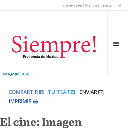
Síguenos en @Siempre_revista
09 Agosto, 2026
Inicio
COMPARTIR
TUITEAR
ENVIAR
Editorial
IMPRIMIR
Nacional
El cine: Imagen
Colaboradores