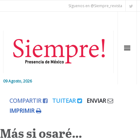
Síguenos en @Siempre_revista
09 Agosto, 2026
Inicio
COMPARTIR
TUITEAR
ENVIAR
Editorial
IMPRIMIR
Nacional
Más si osaré…
Colaboradores