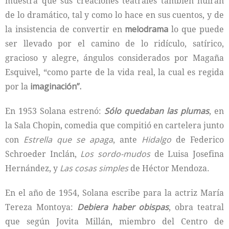
muestra que sus creaciones teatrales también huirán
de lo dramático, tal y como lo hace en sus cuentos, y de
la insistencia de convertir en
melodrama
lo que puede
ser llevado por el camino de lo ridículo, satírico,
gracioso y alegre, ángulos considerados por Magaña
Esquivel, “como parte de la vida real, la cual es regida
por la
imaginación”.
En 1953 Solana estrenó:
Sólo quedaban las plumas
, en
la Sala Chopin, comedia que compitió en cartelera junto
con
Estrella que se apaga
, ante
Hidalgo
de Federico
Schroeder Inclán,
Los sordo-mudos
de Luisa Josefina
Hernández, y
Las cosas simples
de Héctor Mendoza.
En el año de 1954, Solana escribe para la actriz María
Tereza Montoya:
Debiera haber obispas
, obra teatral
que según Jovita Millán, miembro del Centro de