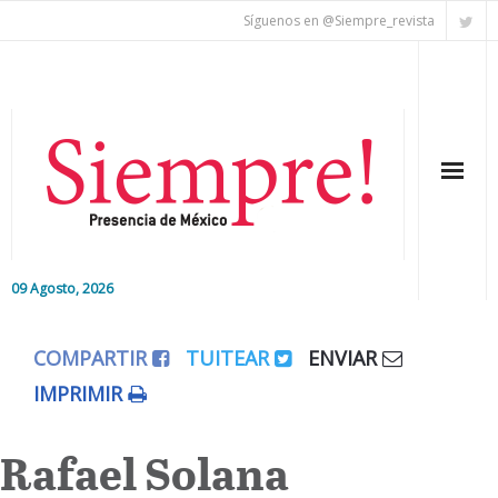
Síguenos en @Siempre_revista
09 Agosto, 2026
Inicio
COMPARTIR
TUITEAR
ENVIAR
Editorial
IMPRIMIR
Nacional
Rafael Solana
Colaboradores