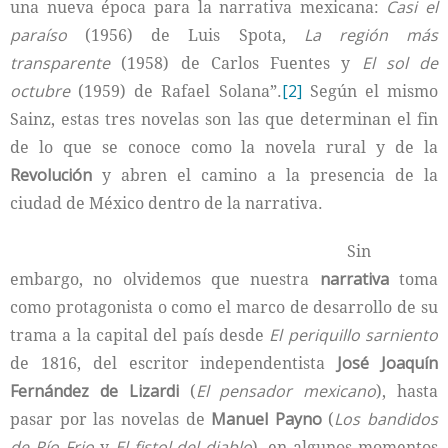
una nueva época para la narrativa mexicana:
Casi el
paraíso
(1956) de Luis Spota,
La región más
transparente
(1958) de Carlos Fuentes y
El sol de
octubre
(1959) de Rafael Solana”.
[2]
Según el mismo
Sainz, estas tres novelas son las que determinan el fin
de lo que se conoce como la novela rural y de la
Revolución
y abren el camino a la presencia de la
ciudad de México dentro de la narrativa.
Sin
embargo, no olvidemos que nuestra
narrativa
toma
como protagonista o como el marco de desarrollo de su
trama a la capital del país desde
El periquillo sarniento
de 1816, del escritor independentista
José Joaquín
Fernández de Lizardi
(
El pensador mexicano
), hasta
pasar por las novelas de
Manuel Payno
(
Los bandidos
de Río Frio
y
El fistol del diablo
), en algunos momentos