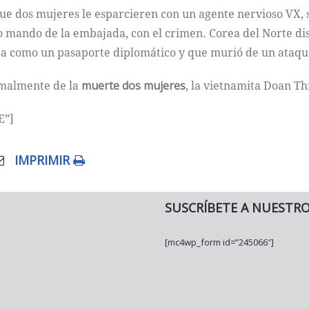
e dos mujeres le esparcieren con un agente nervioso VX, s
to mando de la embajada, con el crimen. Corea del Norte di
a como un pasaporte diplomático y que murió de un ataque
rmalmente de la
muerte dos mujeres
, la vietnamita Doan Th
E”]
IMPRIMIR
SUSCRÍBETE A NUESTR
[mc4wp_form id=”245066″]