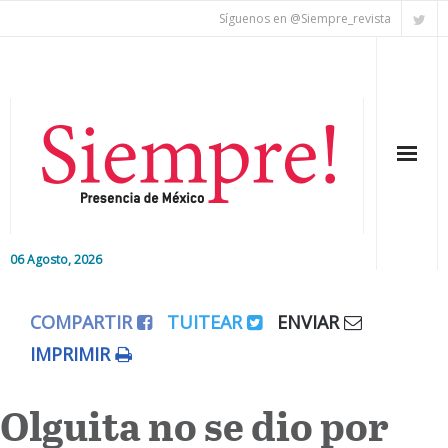
Síguenos en @Siempre_revista
06 Agosto, 2026
Inicio
COMPARTIR
TUITEAR
ENVIAR
Editorial
IMPRIMIR
Nacional
Olguita no se dio por
Colaboradores