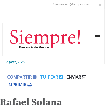
Síguenos en @Siempre_revista
07 Agosto, 2026
Inicio
COMPARTIR
TUITEAR
ENVIAR
Editorial
IMPRIMIR
Nacional
Rafael Solana
Colaboradores