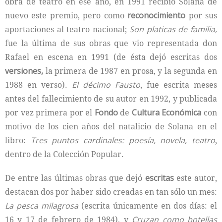
obra de teatro en ese año, en 1991 recibió Solana de
nuevo este premio, pero como
reconocimiento
por sus
aportaciones al teatro nacional;
Son platicas de familia,
fue la última de sus obras que vio representada don
Rafael en escena en 1991 (de ésta dejó escritas dos
versiones,
la primera de 1987 en prosa, y la segunda en
1988 en verso).
El décimo Fausto
, fue escrita meses
antes del fallecimiento de su autor en 1992, y publicada
por vez primera por el
Fondo
de
Cultura Económica
con
motivo de los cien años del natalicio de Solana en el
libro:
Tres puntos cardinales: poesía, novela, teatro
,
dentro de la Colección Popular.
De entre las últimas obras que dejó
escritas
este autor,
destacan dos por haber sido creadas en tan sólo un mes:
La pesca milagrosa
(escrita únicamente en dos días: el
16 y 17 de febrero de 1984), y
Cruzan como botellas