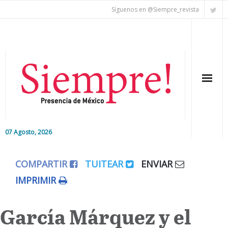
Síguenos en @Siempre_revista
07 Agosto, 2026
Inicio
COMPARTIR
TUITEAR
ENVIAR
Editorial
IMPRIMIR
Nacional
García Márquez y el
Colaboradores