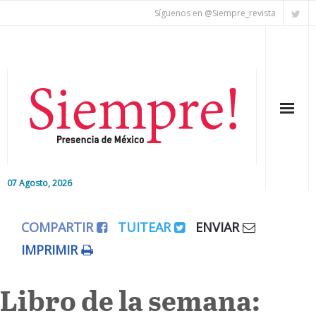
Síguenos en @Siempre_revista
07 Agosto, 2026
Inicio
COMPARTIR
TUITEAR
ENVIAR
Editorial
IMPRIMIR
Nacional
Libro de la semana:
Colaboradores