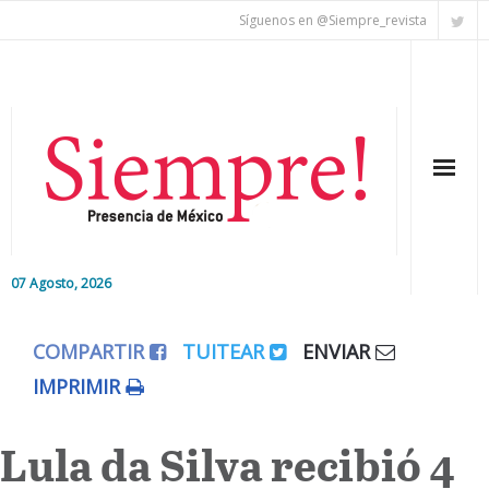
Síguenos en @Siempre_revista
07 Agosto, 2026
Inicio
COMPARTIR
TUITEAR
ENVIAR
Editorial
IMPRIMIR
Nacional
Lula da Silva recibió 4
Colaboradores