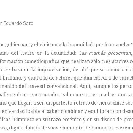
por Eduardo Soto
 nos gobiernan y el cinismo y la impunidad que lo envuelve”
das del teatro en la actualidad:
Las mamás presentan
sformación comediográfica que realizan sólo tres actores 
 se basa en la improvisación, de ahí que se anuncie com
rillante y vital trío de actores que dan cátedra de cara
po manido del travesti convencional. Aquí, aunque los pers
as femeninas, encarnando realmente a tres madres que, a p
o que llegan a ser un perfecto retrato de cierta clase soc
s en verdad loable al saber combinar y equilibrar con de
icas. Limpieza en su trazo escénico y en su diseño de pro
sca, digna, dotada de suave humor (o de humor irreverente