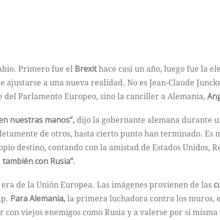
bio. Primero fue el
Brexit
hace casi un año, luego fue la 
e ajustarse a una nueva realidad. No es Jean-Claude Junck
e del Parlamento Europeo, sino la canciller a Alemania,
Ang
en nuestras manos”,
dijo la gobernante alemana durante un
tamente de otros, hasta cierto punto han terminado. Es mi
pio destino, contando con la amistad de Estados Unidos, R
,
también con Rusia”.
a era de la Unión Europea. Las imágenes provienen de las
cu
mp.
Para Alemania,
la primera luchadora contra los muros, es
 con viejos enemigos como Rusia y a valerse por sí misma s