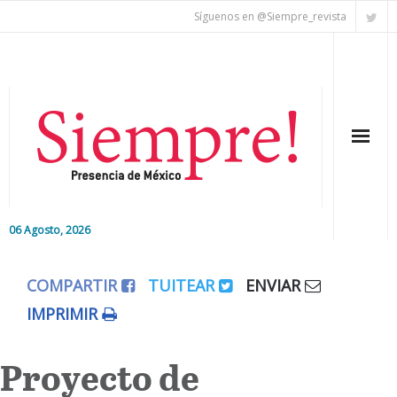
Síguenos en @Siempre_revista
06 Agosto, 2026
Inicio
COMPARTIR
TUITEAR
ENVIAR
Editorial
IMPRIMIR
Nacional
Proyecto de
Colaboradores