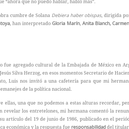
que “ahora que no puedo hablar, habló más”.
a obra cumbre de Solana
Debiera haber obispas
, dirigida po
toya
, han interpretado
Gloria Marín
,
Anita Blanch, Carmen 
fue agregado cultural de la Embajada de México en Arge
a Jesús Silva Herzog, en esos momentos Secretario de Hacien
ato, Luis nos invitó a una cafetería para que mi herman
jemanejes de la política nacional.
 ellas, una que no podemos a estas alturas recordar, per
n revelar los entretelones, mi hermana comentó la renunc
 su artículo del 19 de junio de 1986, publicado en el peri
tica económica y la respuesta fue
responsabilidad
del titula