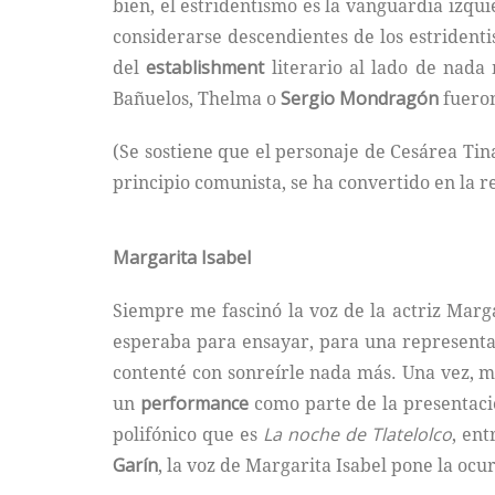
bien, el estridentismo es la vanguardia izqui
considerarse descendientes de los estrident
del
establishment
literario al lado de nad
Bañuelos, Thelma o
Sergio Mondragón
fueron
(Se sostiene que el personaje de Cesárea Tina
principio comunista, se ha convertido en la r
Margarita Isabel
Siempre me fascinó la voz de la actriz Margar
esperaba para ensayar, para una representac
contenté con sonreírle nada más. Una vez, 
un
performance
como parte de la presentació
polifónico que es
La noche de Tlatelolco
, ent
Garín
, la voz de Margarita Isabel pone la ocu