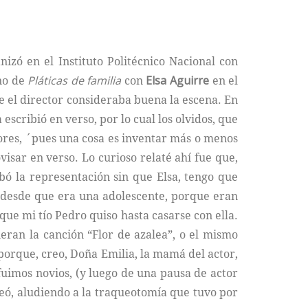
izó en el Instituto Politécnico Nacional con
eno de
Pláticas de familia
con
Elsa Aguirre
en el
e el director consideraba buena la escena. En
escribió en verso, por lo cual los olvidos, que
tores, ´pues una cosa es inventar más o menos
visar en verso. Lo curioso relaté ahí fue que,
bó la representación sin que Elsa, tengo que
a, desde que era una adolescente, porque eran
que mi tío Pedro quiso hasta casarse con ella.
ieran la canción “Flor de azalea”, o el mismo
, porque, creo, Doña Emilia, la mamá del actor,
fuimos novios, (y luego de una pausa de actor
eó, aludiendo a la traqueotomía que tuvo por