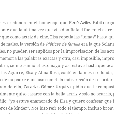
a mesa redonda en el homenaje que
René Avilés Fabila
organ
conté que la última vez que vi a don Rafael fue en el estr
 que como actriz de cine, Elsa repetía las “tomas” hasta qu
 de males, la versión de
Pláticas de familia
era la que Solana 
les, no pueden ser suplidos por la improvisación de los ac
memoria las palabras exactas y otra, casi imposible, impro
bra, se me sumió el estómago y así estuve hasta que aca
a las Aguirre, Elsa y Alma Rosa, conté en la mesa redond
 de mi padre e incluso cometí la indiscreción de recordar 
ado de ella,
Zacarías Gómez Urquiza
, pidió que le compus
ualmente quiso casarse con la bella actriz y sólo no ocurrió
 dijo: “yo estuve enamorado de Elsa y quiero confesar que 
os de kínder”. Nos hizo reír todo el tiempo, incluso brom