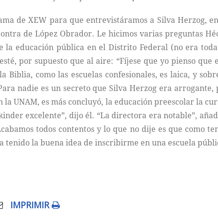
ama de XEW para que entrevistáramos a Silva Herzog, en 
 contra de López Obrador. Le hicimos varias preguntas Héc
a educación pública en el Distrito Federal (no era tod
esté, por supuesto que al aire: “Fíjese que yo pienso que 
a Biblia, como las escuelas confesionales, es laica, y sob
. Para nadie es un secreto que Silva Herzog era arrogante,
en la UNAM, es más concluyó, la educación preescolar la cur
kinder excelente”, dijo él. “La directora era notable”, aña
 Acabamos todos contentos y lo que no dije es que como te
tenido la buena idea de inscribirme en una escuela públi
IMPRIMIR