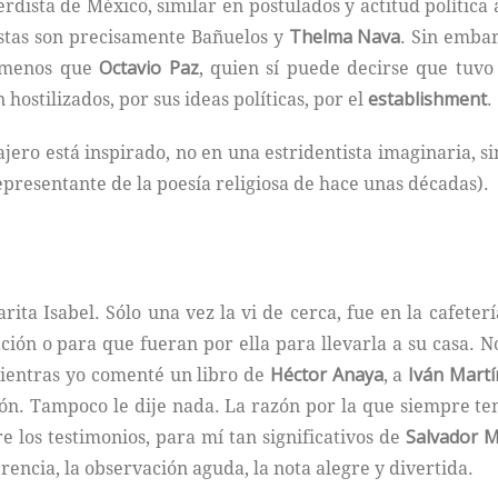
erdista de México, similar en postulados y actitud política
istas son precisamente Bañuelos y
Thelma Nava
. Sin emba
a menos que
Octavio Paz
, quien sí puede decirse que tuvo 
 hostilizados, por sus ideas políticas, por el
establishment
.
jero está inspirado, no en una estridentista imaginaria, si
epresentante de la poesía religiosa de hace unas décadas).
ita Isabel. Sólo una vez la vi de cerca, fue en la cafeter
ión o para que fueran por ella para llevarla a su casa. N
mientras yo comenté un libro de
Héctor Anaya
, a
Iván Martí
n. Tampoco le dije nada. La razón por la que siempre ten
re los testimonios, para mí tan significativos de
Salvador M
rrencia, la observación aguda, la nota alegre y divertida.