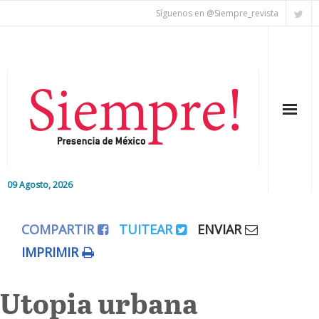
Síguenos en @Siempre_revista
09 Agosto, 2026
Inicio
COMPARTIR
TUITEAR
ENVIAR
Editorial
IMPRIMIR
Nacional
Utopia urbana
Colaboradores