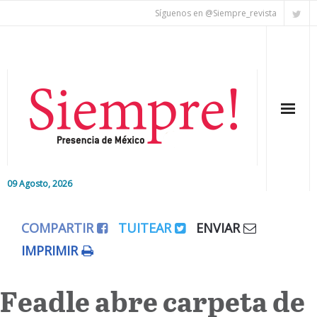
Síguenos en @Siempre_revista
09 Agosto, 2026
Inicio
COMPARTIR
TUITEAR
ENVIAR
Editorial
IMPRIMIR
Nacional
Feadle abre carpeta de
Colaboradores