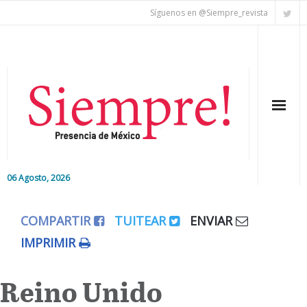
Síguenos en @Siempre_revista
06 Agosto, 2026
Inicio
COMPARTIR
TUITEAR
ENVIAR
Editorial
IMPRIMIR
Nacional
Reino Unido
Colaboradores