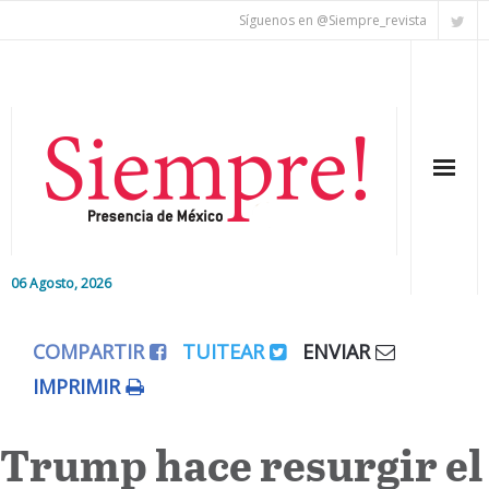
Síguenos en @Siempre_revista
06 Agosto, 2026
Inicio
COMPARTIR
TUITEAR
ENVIAR
Editorial
IMPRIMIR
Nacional
Trump hace resurgir el
Colaboradores